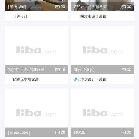
‖滟澜湖畔‖
23
270㎡，「去繁从简」，
30
解锁高
叶尊设计
酾隶湘设计装饰
2房2厅-北欧-清新格子
16
新作【蝉居】
30
亿陶无增项家装
境远设计・装饰
‖white cube‖
20
HOME
30