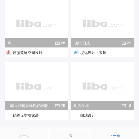
愈
28
现代·日式
29
居丽装饰空间设计
境远设计・装饰
100㎡婚房装修现代轻奢
25
时光采样
18
亿陶无增项家装
朗观设计
上一页
下一页
1/3