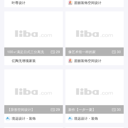
叶尊设计
居丽装饰空间设计
100㎡满足日式三分离洗
29
像艺术馆一样的家
30
漱
亿陶无增项家装
居丽装饰空间设计
【异形空间设计】
29
新作【一夕一夏】
30
境远设计・装饰
境远设计・装饰