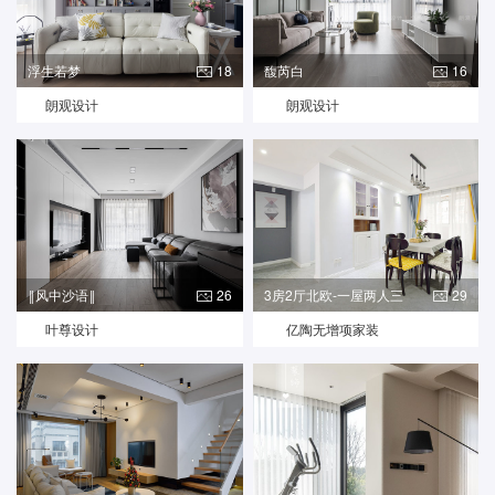
浮生若梦
18
馥芮白
16
朗观设计
朗观设计
‖风中沙语‖
26
3房2厅北欧-一屋两人三
29
餐四季
叶尊设计
亿陶无增项家装