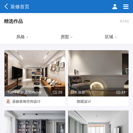
装修首页
精选作品
共72位
风格
房型
区域
100平的奶油简约小家
29
日久弥新
21
居丽装饰空间设计
朗观设计