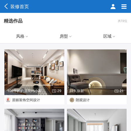
装修首页
精选作品
共72位
风格
房型
区域
100平的奶油简约小家
29
日久弥新
21
居丽装饰空间设计
朗观设计