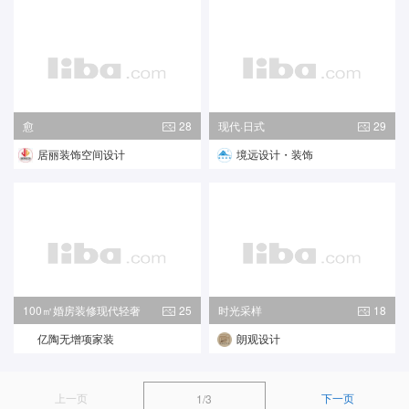
愈
28
现代·日式
29
居丽装饰空间设计
境远设计・装饰
100㎡婚房装修现代轻奢
25
时光采样
18
亿陶无增项家装
朗观设计
上一页
下一页
1/3