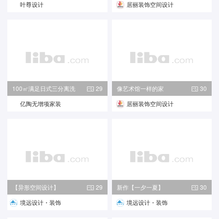
叶尊设计
居丽装饰空间设计
100㎡满足日式三分离洗
29
像艺术馆一样的家
30
漱
亿陶无增项家装
居丽装饰空间设计
【异形空间设计】
29
新作【一夕一夏】
30
境远设计・装饰
境远设计・装饰