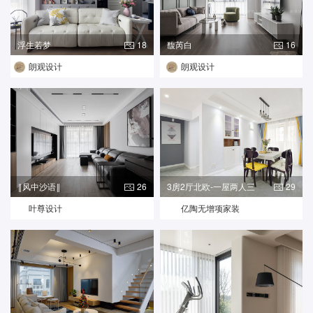
浮生若梦
18
馥芮白
16
朗观设计
朗观设计
‖风中沙语‖
26
3房2厅北欧-一屋两人三
29
餐四季
叶尊设计
亿陶无增项家装