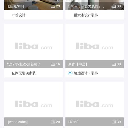
‖滟澜湖畔‖
23
270㎡，「去繁从简」，
30
解锁高
叶尊设计
酾隶湘设计装饰
2房2厅-北欧-清新格子
16
新作【蝉居】
30
亿陶无增项家装
境远设计・装饰
‖white cube‖
20
HOME
30