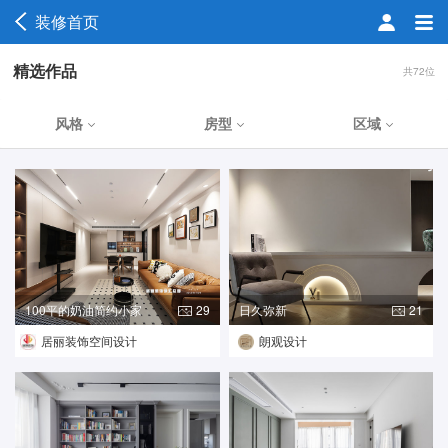
装修首页
精选作品
共72位
风格
房型
区域
100平的奶油简约小家
29
日久弥新
21
居丽装饰空间设计
朗观设计