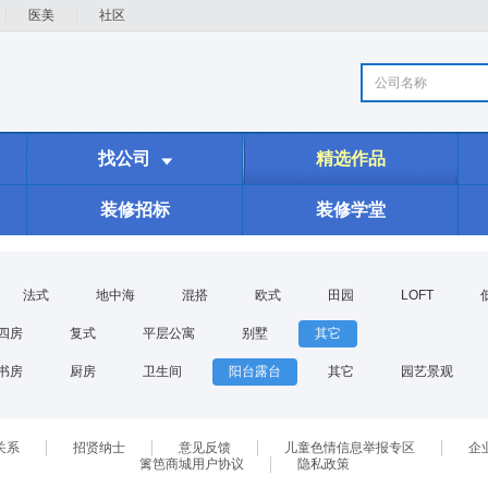
医美
社区
公司名称
找公司
精选作品

装修招标
装修学堂
法式
地中海
混搭
欧式
田园
LOFT
四房
复式
平层公寓
别墅
其它
书房
厨房
卫生间
阳台露台
其它
园艺景观
关系
招贤纳士
意见反馈
儿童色情信息举报专区
企
篱笆商城用户协议
隐私政策