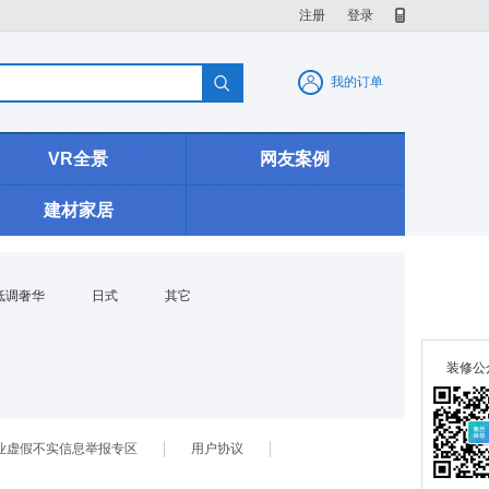
注册
登录

我的订单
VR全景
网友案例
建材家居
低调奢华
日式
其它
装修公
业虚假不实信息举报专区
用户协议