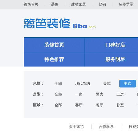
篱笆首页
装修
建材家居
促销
装修学堂
装修首页
口碑好店
特色推荐
服务明星
风格：
全部
现代简约
美式
中式
房型：
全部
一房
两房
三房
区域：
全部
客厅
餐厅
卧室
关于篱笆
合作联系
投资