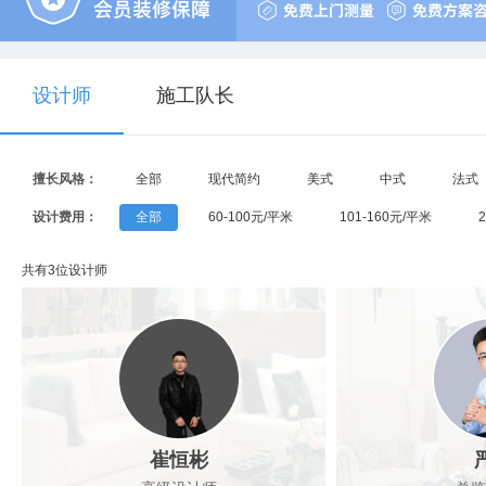
设计师
施工队长
擅长风格：
全部
现代简约
美式
中式
法式
设计费用：
全部
60-100元/平米
101-160元/平米
共有3位设计师
崔恒彬