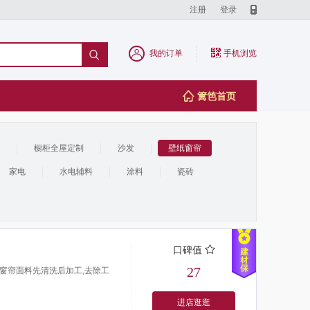
注册
登录
我的订单
手机浏览


篱笆首页
橱柜全屋定制
沙发
壁纸窗帘
家电
水电辅料
涂料
瓷砖
口碑值
27
.窗帘面料先清洗后加工,去除工
进店逛逛