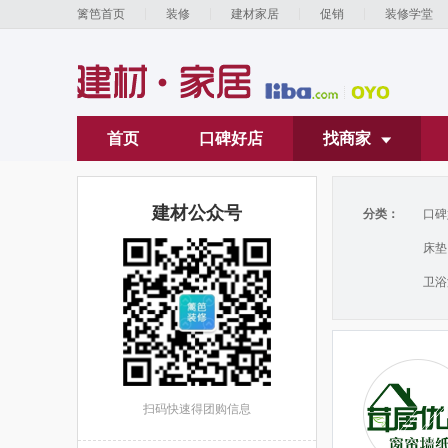
篱笆首页
装修
建材家居
促销
装修学堂
首页
口碑好店
找商家

建材公众号
分类：
口碑
床垫
卫浴
扫码快速得团购信息