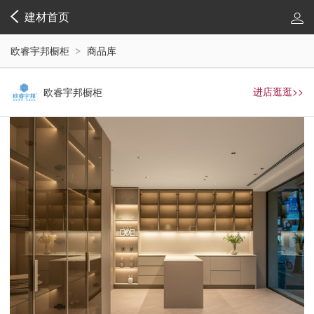
建材首页
欧睿宇邦橱柜
商品库
进店逛逛>>
欧睿宇邦橱柜