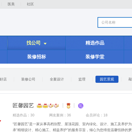
医美
社区
公司名称
找公司
精选作品

装修招标
装修学堂
好店
装修公司
全案设计
监理
园艺景观
敲
匠馨园艺
精选作品：30
网友案例：36
会员评论：18
“匠馨园艺”是一家从事高档别墅、屋顶花园、室内绿化、设计、施工及养护
承“精细设计、精心施工、精益养护”的服务宗旨，倾心为您缔造温馨恬静的