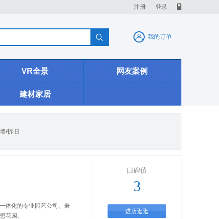
注册
登录

我的订单
VR全景
网友案例
建材家居
墙/拆旧
口碑值
3
为一体化的专业园艺公司。秉
进店逛逛
梦想花园。