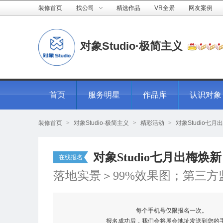
装修首页
找公司
精选作品
VR全景
网友案例
对象Studio·极简主义
首页
服务明星
作品库
认识对象
装修首页
>
对象Studio·极简主义
>
精彩活动
>
对象Studio
对象Studio七月出梅
在线报名
落地实景＞99%效果图；第三
每个手机号仅限报名一次。
报名成功后，我们会将展会地址发送到您的