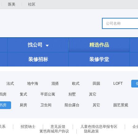
医美
社区
公司名称
找公司
精选作品

装修招标
装修学堂
法式
地中海
混搭
欧式
田园
LOFT
四房
复式
平层公寓
别墅
其它
书房
厨房
卫生间
阳台露台
其它
园艺景观
关系
招贤纳士
意见反馈
儿童色情信息举报专区
企
篱笆商城用户协议
隐私政策