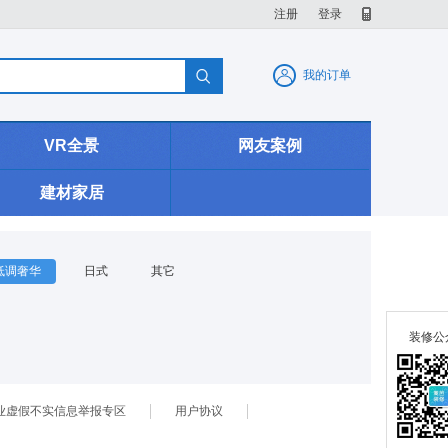
注册
登录

我的订单
VR全景
网友案例
建材家居
低调奢华
日式
其它
装修公
业虚假不实信息举报专区
用户协议