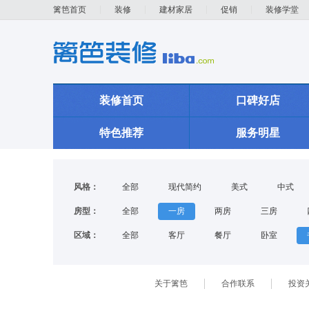
篱笆首页
装修
建材家居
促销
装修学堂
装修首页
口碑好店
特色推荐
服务明星
风格：
全部
现代简约
美式
中式
房型：
全部
一房
两房
三房
区域：
全部
客厅
餐厅
卧室
关于篱笆
合作联系
投资