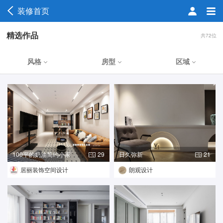
装修首页
精选作品
共72位
风格
房型
区域
100平的奶油简约小家
29
日久弥新
21
居丽装饰空间设计
朗观设计