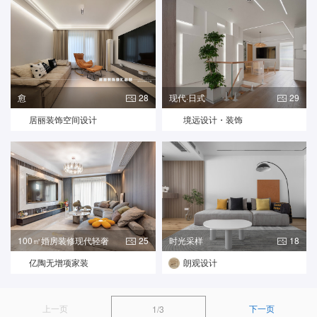
愈
28
现代·日式
29
居丽装饰空间设计
境远设计・装饰
100㎡婚房装修现代轻奢
25
时光采样
18
亿陶无增项家装
朗观设计
上一页
下一页
1/3