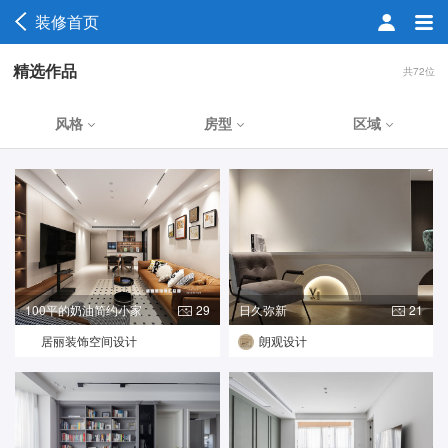
装修首页
精选作品
共72位
风格
房型
区域
100平的奶油简约小家
29
日久弥新
21
居丽装饰空间设计
朗观设计