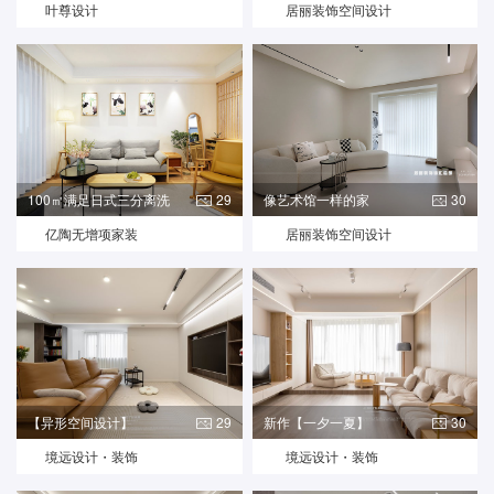
叶尊设计
居丽装饰空间设计
100㎡满足日式三分离洗
29
像艺术馆一样的家
30
漱
亿陶无增项家装
居丽装饰空间设计
【异形空间设计】
29
新作【一夕一夏】
30
境远设计・装饰
境远设计・装饰