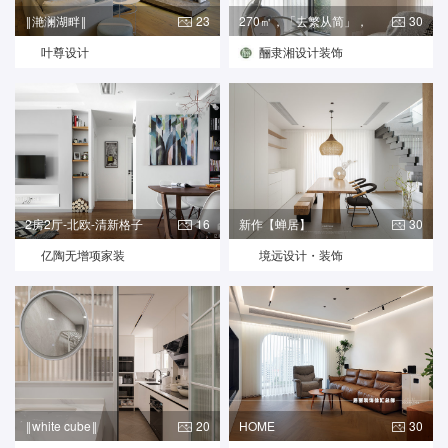
‖滟澜湖畔‖
23
270㎡，「去繁从简」，
30
解锁高
叶尊设计
酾隶湘设计装饰
2房2厅-北欧-清新格子
16
新作【蝉居】
30
亿陶无增项家装
境远设计・装饰
‖white cube‖
20
HOME
30