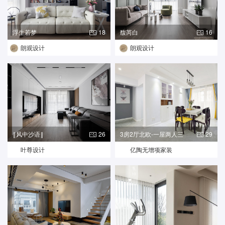
浮生若梦
18
馥芮白
16
朗观设计
朗观设计
‖风中沙语‖
26
3房2厅北欧-一屋两人三
29
餐四季
叶尊设计
亿陶无增项家装