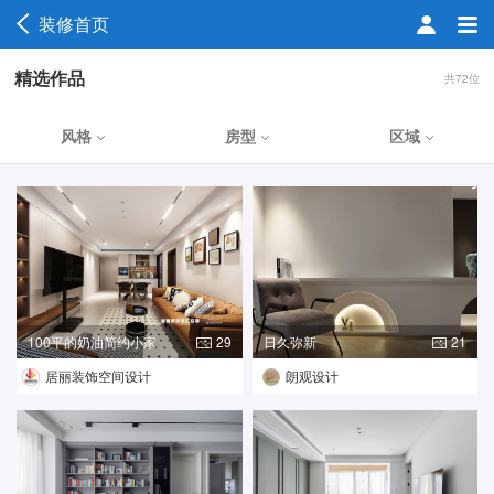
装修首页
精选作品
共72位
风格
房型
区域
100平的奶油简约小家
29
日久弥新
21
居丽装饰空间设计
朗观设计