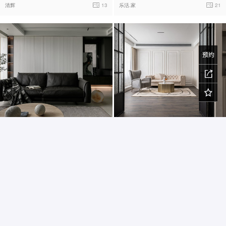
清辉
13
乐活.家
21
现代简约 | 三房
低调奢华 | 三房
光影里
14
花园里
16
查看
《
篱笆商城用户协议
》
查看
《
隐私政策
》
©2003-2030 liba.com All rights reserved. 篱笆网 版权所有
本网站所有内容均受版权保护。未经版权所有人--liba.com明确的书面许可，任何机构和个人不
得以任何方式翻印、转载或用于商业用途。