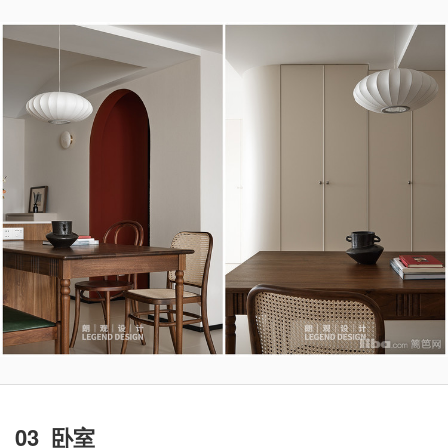
03_卧室