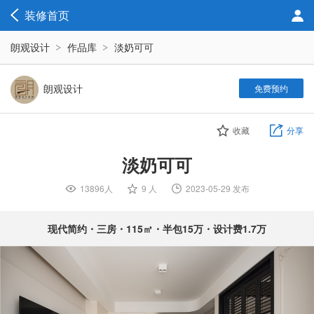
装修首页
朗观设计
作品库
淡奶可可
朗观设计
免费预约
收藏
分享
淡奶可可
13896人

9 人

2023-05-29 发布

现代简约・三房・115㎡・半包15万・设计费1.7万