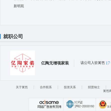
新明苑
就职公司
17
亿陶无增项家装
该公司入驻篱笆
关于篱笆
合作联系
投资关系
招贤纳士
篱笆