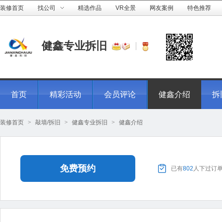
装修首页
找公司
精选作品
VR全景
网友案例
特色推荐
健鑫专业拆旧
首页
精彩活动
会员评论
健鑫介绍
拆
装修首页
>
敲墙/拆旧
>
健鑫专业拆旧
>
健鑫介绍
免费预约
已有
802
人下过订