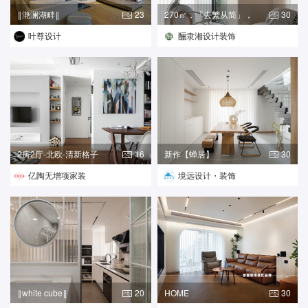
‖滟澜湖畔‖
23
270㎡，「去繁从简」，
30
解锁高
叶尊设计
酾隶湘设计装饰
2房2厅-北欧-清新格子
16
新作【蝉居】
30
亿陶无增项家装
境远设计・装饰
‖white cube‖
20
HOME
30