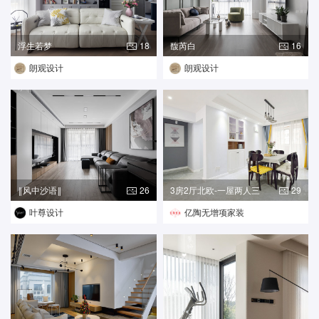
浮生若梦
18
馥芮白
16
朗观设计
朗观设计
‖风中沙语‖
26
3房2厅北欧-一屋两人三
29
餐四季
叶尊设计
亿陶无增项家装