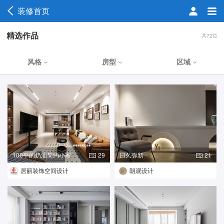
装修首页
精选作品
共72位
风格
房型
区域
100平的奶油简约小家
29
日久弥新
21
居丽装饰空间设计
朗观设计