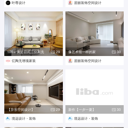
叶尊设计
居丽装饰空间设计
100㎡满足日式三分离洗
29
像艺术馆一样的家
30
漱
亿陶无增项家装
居丽装饰空间设计
【异形空间设计】
29
新作【一夕一夏】
30
境远设计・装饰
境远设计・装饰