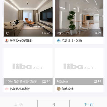
愈
28
现代·日式
29
居丽装饰空间设计
境远设计・装饰
100㎡婚房装修现代轻奢
25
时光采样
18
亿陶无增项家装
朗观设计
上一页
下一页
1/3