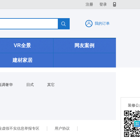
注册
登录

我的订单
VR全景
网友案例
建材家居
低调奢华
日式
其它
装修公
业虚假不实信息举报专区
用户协议