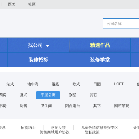
医美
社区
公司名称
找公司
精选作品

装修招标
装修学堂
法式
地中海
混搭
欧式
田园
LOFT
四房
复式
平层公寓
别墅
其它
书房
厨房
卫生间
阳台露台
其它
园艺景观
关系
招贤纳士
意见反馈
儿童色情信息举报专区
企
篱笆商城用户协议
隐私政策