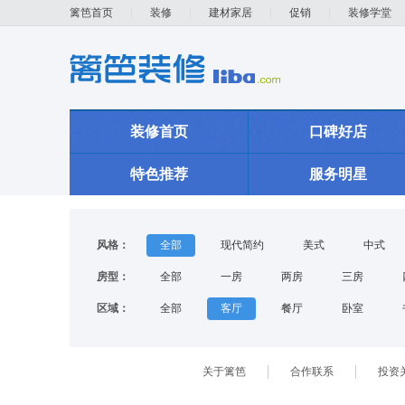
篱笆首页
装修
建材家居
促销
装修学堂
装修首页
口碑好店
特色推荐
服务明星
风格：
全部
现代简约
美式
中式
房型：
全部
一房
两房
三房
区域：
全部
客厅
餐厅
卧室
关于篱笆
合作联系
投资