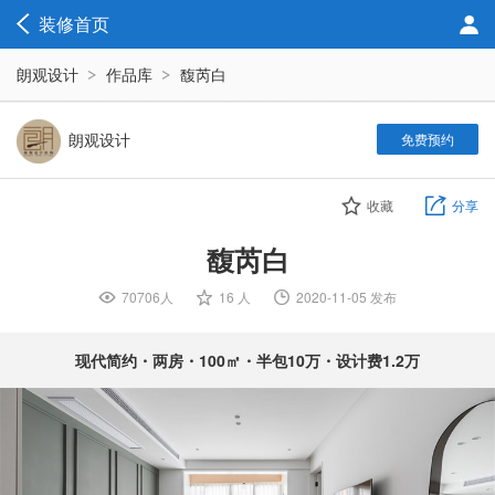
装修首页
朗观设计
作品库
馥芮白
朗观设计
免费预约
收藏
分享
馥芮白
70706人

16 人

2020-11-05 发布

现代简约・两房・100㎡・半包10万・设计费1.2万